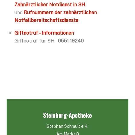
Zahnärztlicher Notdienst in SH
und
Rufnummern der zahnärztlichen
Notfallbereitschaftsdienste
Giftnotruf – Informationen
Giftnotruf für SH:
0551 19240
Steinburg-Apotheke
Stephan Schmult e.K.
Am Markt 8