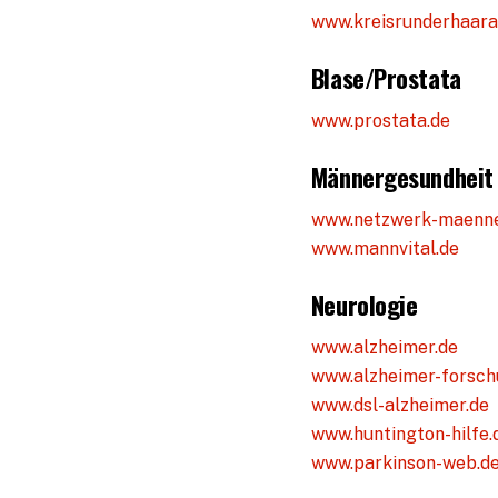
www.kreisrunderhaarau
Blase/Prostata
www.prostata.de
Männergesundheit
www.netzwerk-maenne
www.mannvital.de
Neurologie
www.alzheimer.de
www.alzheimer-forsch
www.dsl-alzheimer.de
www.huntington-hilfe.
www.parkinson-web.d