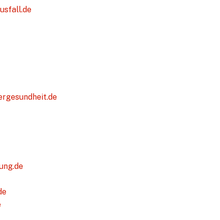
sfall.de
rgesundheit.de
ung.de
de
e