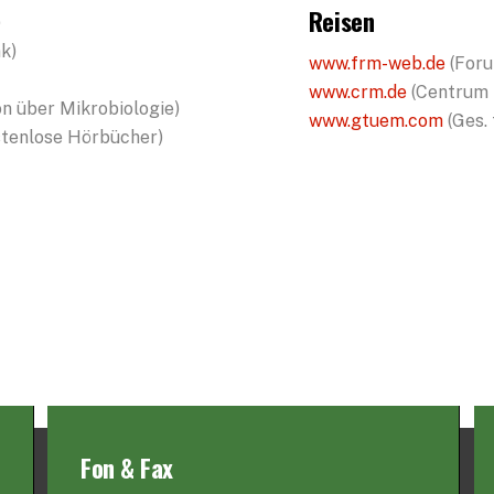
Reisen
)
k)
www.frm-web.de
(Foru
www.crm.de
(Centrum 
n über Mikrobiologie)
www.gtuem.com
(Ges. 
ostenlose Hörbücher)
Fon & Fax