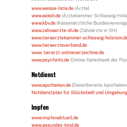
www.weisse-liste.de
(Ärzte)
www.aeksh.de
(Ärztekammer Schleswig-Hols
www.kbv.de
(Kassenärztliche Bundesvereinig
www.zahnaerzte-sh.de
(Zahnärzte in SH)
www.tieraerztekammer-schleswig-holstein.d
www.tieraerzteverband.de
www. tierarzt-onlineverzeichnis.de
www.psychinfo.de
(Online-Datenbank der Ps
Notdienst
www.apotheken.de
(Dienstbereite Apotheken
Notdienstplan für Glückstadt und Umgebung 
Impfen
www.impfenaktuell.de
www.gesundes-kind.de