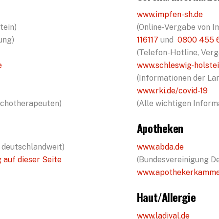
www.impfen-sh.de
tein)
(Online-Vergabe von I
ung)
116117
und
0800 455 
(Telefon-Hotline, Ver
e
www.schleswig-holstei
(Informationen der La
www.rki.de/covid-19
ychotherapeuten)
(Alle wichtigen Inform
Apotheken
 deutschlandweit)
www.abda.de
auf dieser Seite
(Bundesvereinigung D
www.apothekerkammer-
Haut/Allergie
www.ladival.de