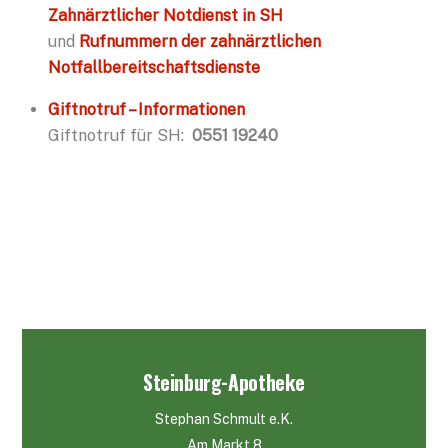
Zahnärztlicher Notdienst in SH
und
Rufnummern der zahnärztlichen
Notfallbereitschaftsdienste
Giftnotruf – Informationen
Giftnotruf für SH:
0551 19240
Steinburg-Apotheke
Stephan Schmult e.K.
Am Markt 8