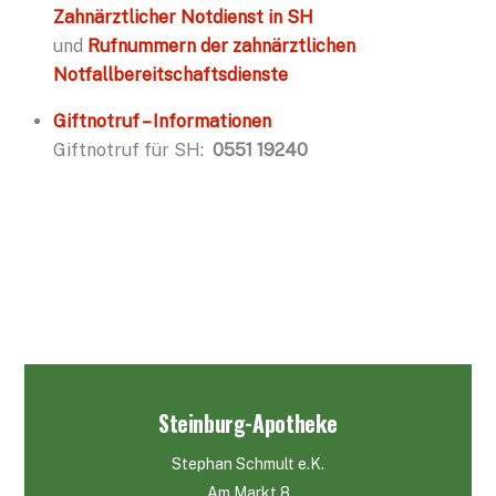
Zahnärztlicher Notdienst in SH
und
Rufnummern der zahnärztlichen
Notfallbereitschaftsdienste
Giftnotruf – Informationen
Giftnotruf für SH:
0551 19240
Steinburg-Apotheke
Stephan Schmult e.K.
Am Markt 8