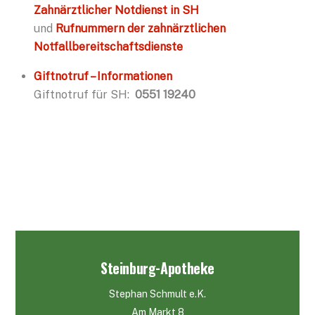
Zahnärztlicher Notdienst in SH
und
Rufnummern der zahnärztlichen
Notfallbereitschaftsdienste
Giftnotruf – Informationen
Giftnotruf für SH:
0551 19240
Steinburg-Apotheke
Stephan Schmult e.K.
Am Markt 8