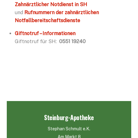
Zahnärztlicher Notdienst in SH
und
Rufnummern der zahnärztlichen
Notfallbereitschaftsdienste
Giftnotruf – Informationen
Giftnotruf für SH:
0551 19240
Steinburg-Apotheke
Stephan Schmult e.K.
Am Markt 8