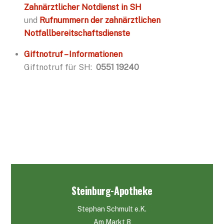
Zahnärztlicher Notdienst in SH
und
Rufnummern der zahnärztlichen
Notfallbereitschaftsdienste
Giftnotruf – Informationen
Giftnotruf für SH:
0551 19240
Steinburg-Apotheke
Stephan Schmult e.K.
Am Markt 8